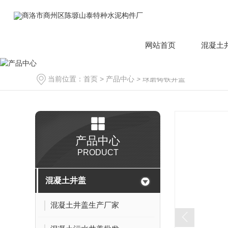
网站首页
混凝土
当前位置：
首页
>
产品中心
>
球磨铸铁井盖
产品中心
PRODUCT
混凝土井盖
混凝土井盖生产厂家