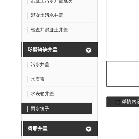
混凝土污水井盖批发
混凝土污水井盖
检查井混凝土井盖
球磨铸铁井盖
污水井盖
水表盖
水表箱井盖
详情内
雨水篦子
树脂井盖