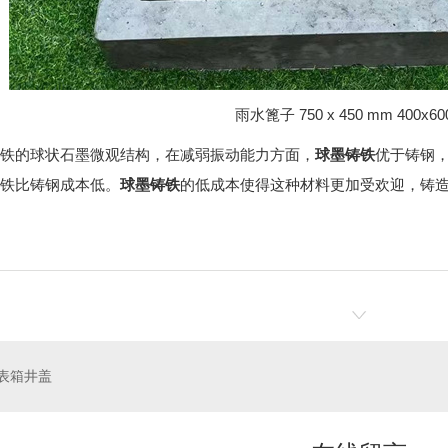
雨水篦子 750 x 450 mm 400x60
的球状石墨微观结构，在减弱振动能力方面，
球墨铸铁
优于铸钢
土污水井盖
检查井混凝土井盖
铁比铸钢成本低。
球墨铸铁
的低成本使得这种材料更加受欢迎，铸
表箱井盖