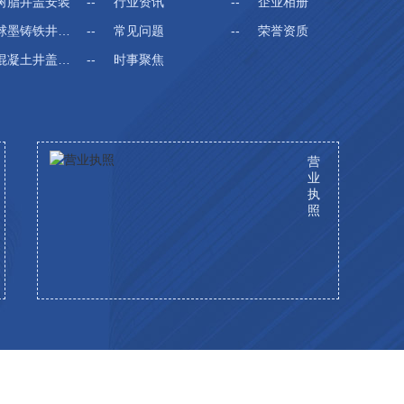
树脂井盖安装
行业资讯
企业相册
墨铸铁井盖厂家
常见问题
荣誉资质
凝土井盖生产
时事聚焦
其他
营
业
执
照