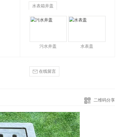
水表箱井盖
污水井盖
水表盖
在线留言
二维码分享