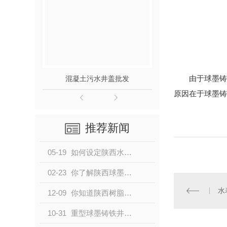
由于球墨铸铁
混凝土污水井盖批发
混凝
原因在于球墨铸
推荐新闻
05-19
如何设定陕西水泥井盖价格
02-23
你了解陕西球墨铸铁井盖吗？小编来给你解答
水
12-09
你知道陕西树脂井盖有哪些优点?
10-31
重型球墨铸铁井盖和轻型铸铁井盖的区别你知道么？