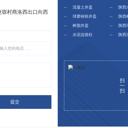
混凝土井盖
陕西
赵塬村商洛西出口向西
球磨铸铁井盖
陕西
树脂井盖
陕西球
水泥连接柱
陕西混
扫
一
扫
提
交