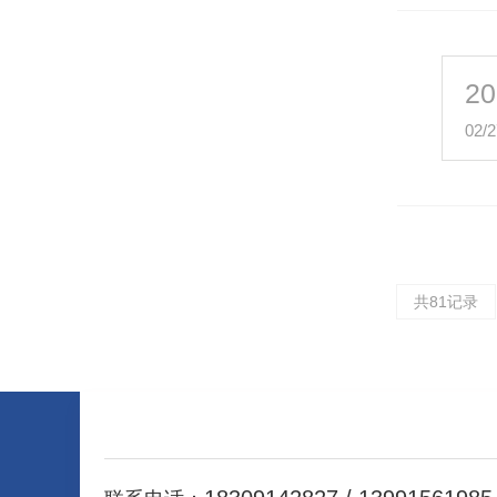
20
02/2
共81记录