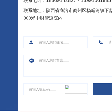
18309142827 / 13991561985
联系电话：
联系地址：
陕西省商洛市商州区杨峪河镇下
800米中财管道院内