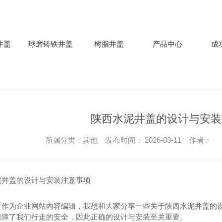
井盖
球磨铸铁井盖
树脂井盖
产品中心
成
陕西水泥井盖的设计与安装
所属分类：其他 发布时间： 2026-03-11 作者：
泥井盖的设计与安装注意事项
，作为企业网站内容编辑，我想和大家分享一些关于陕西水泥井盖的
保障了我们行走的安全，因此正确的设计与安装至关重要。